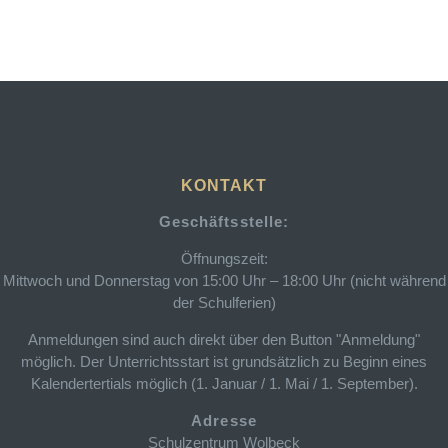
KONTAKT
Geschäftsstelle:
Öffnungszeit:
Mittwoch und Donnerstag von 15:00 Uhr – 18:00 Uhr (nicht während
der Schulferien)
Anmeldungen sind auch direkt über den Button "Anmeldung"
möglich. Der Unterrichtsstart ist grundsätzlich zu Beginn eines
Kalendertertials möglich (1. Januar / 1. Mai / 1. September).
Adresse
Schulzentrum Wolbeck