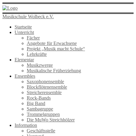
Musikschule Wolbeck e.V.
Startseite
Unterricht
Fächer
Angebote für Erwachsene
Projekt „Musik macht Schule“
Lehrkräfte
Elementar
Musikzwerge
Musikalische Früherziehung
Ensembles
Saxophonensemble
Blockflötenensemble
Streicherensemble
Rock-Bands
Big Band
Sambagruppe
Trommelgruppen
Die MuWo Streichhölzer
Information
Geschäftsstelle