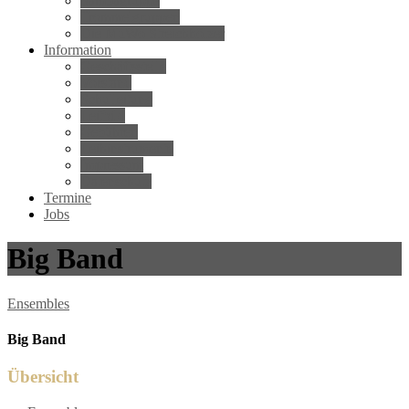
Sambagruppe
Trommelgruppen
Die MuWo Streichhölzer
Information
Geschäftsstelle
Vorstand
Schulleitung
Leitbild
Gebühren
Leihinstrumente
Impressum
Datenschutz
Termine
Jobs
Big Band
Ensembles
Big Band
Übersicht