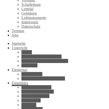
Vorstand
Schulleitung
Leitbild
Gebühren
Leihinstrumente
Impressum
Datenschutz
Termine
Jobs
Startseite
Unterricht
Fächer
Angebote für Erwachsene
Projekt „Musik macht Schule“
Lehrkräfte
Elementar
Musikzwerge
Musikalische Früherziehung
Ensembles
Saxophonensemble
Blockflötenensemble
Streicherensemble
Rock-Bands
Big Band