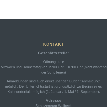
KONTAKT
Geschäftsstelle:
Öffnungszeit:
Mittwoch und Donnerstag von 15:00 Uhr – 18:00 Uhr (nicht während
der Schulferien)
Anmeldungen sind auch direkt über den Button "Anmeldung"
möglich. Der Unterrichtsstart ist grundsätzlich zu Beginn eines
Kalendertertials möglich (1. Januar / 1. Mai / 1. September).
Adresse
Schulzentrum Wolbeck